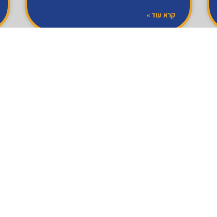
קרא עוד »
מצלמות אבטחה
מצלמות WIFI
מצלמה עם תכונת WiFi היא מצלמה שיכולה